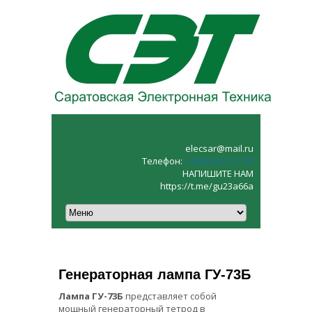
elecsar@mail.ru
Телефон:
+7(8453)52‑27‑70
НАПИШИТЕ НАМ
https://t.me/gu23a66a
Генераторная лампа ГУ-73Б
Лампа ГУ-73Б
представляет собой
мощный генераторный тетрод в