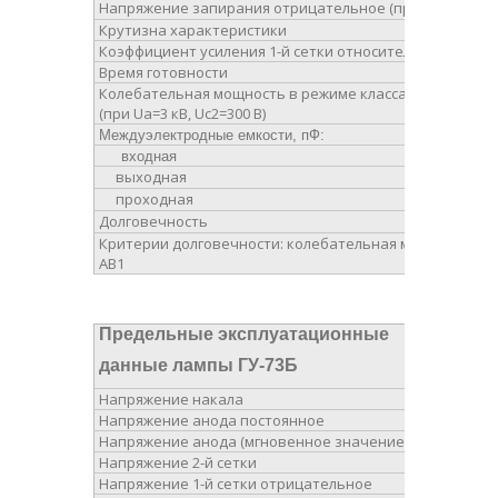
Напряжение запирания отрицательное (при Uа=4 В, Iа=
Крутизна характеристики
Коэффициент усиления 1-й сетки относительно 2-й сет
Время готовности
Колебательная мощность в режиме класса АВ1
(при Uа=3 кВ, Uс2=300 В)
Междуэлектродные емкости, пФ:
входная
выходная
проходная
Долговечность
Критерии долговечности: колебательная мощность в р
АВ1
Предельные эксплуатационные
данные лампы ГУ-73Б
Напряжение накала
Напряжение анода постоянное
Напряжение анода (мгновенное значение)
Напряжение 2-й сетки
Напряжение 1-й сетки отрицательное