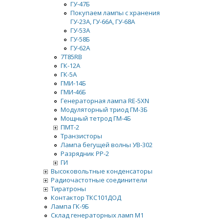
ГУ-47Б
Покупаем лампы с хранения
ГУ-23А, ГУ-66А, ГУ-68А
ГУ-53А
ГУ-58Б
ГУ-62А
7Т85RB
ГК-12А
ГК-5А
ГМИ-14Б
ГМИ-46Б
Генераторная лампа RE-5XN
Модуляторный триод ГМ-3Б
Мощный тетрод ГМ-4Б
ПМТ-2
Транзисторы
Лампа бегущей волны УВ-302
Разрядник РР-2
ГИ
Высоковольтные конденсаторы
Радиочастотные соединители
Тиратроны
Контактор ТКС101ДОД
Лампа ГК-9Б
Склад генераторных ламп М1