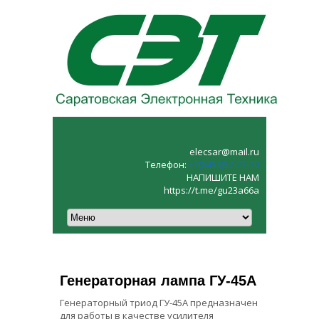
elecsar@mail.ru
Телефон:
+7(8453)52‑27‑70
НАПИШИТЕ НАМ
https://t.me/gu23a66a
Генераторная лампа ГУ-45А
Генераторный триод ГУ-45А предназначен
для работы в качестве усилителя