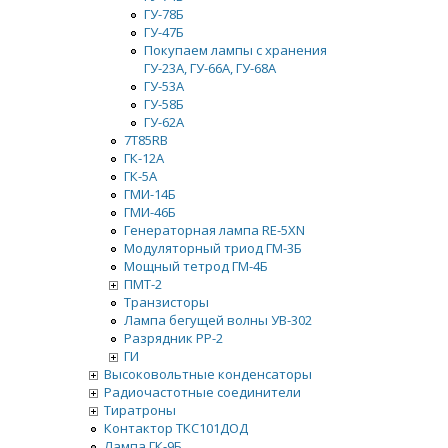
ГУ-78Б
ГУ-47Б
Покупаем лампы с хранения
ГУ-23А, ГУ-66А, ГУ-68А
ГУ-53А
ГУ-58Б
ГУ-62А
7Т85RB
ГК-12А
ГК-5А
ГМИ-14Б
ГМИ-46Б
Генераторная лампа RE-5XN
Модуляторный триод ГМ-3Б
Мощный тетрод ГМ-4Б
ПМТ-2
Транзисторы
Лампа бегущей волны УВ-302
Разрядник РР-2
ГИ
Высоковольтные конденсаторы
Радиочастотные соединители
Тиратроны
Контактор ТКС101ДОД
Лампа ГК-9Б