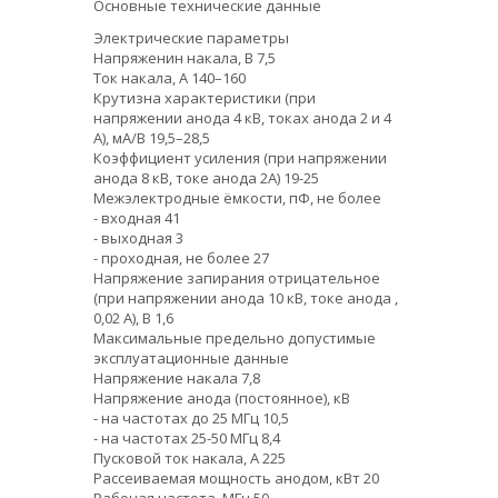
Основные технические данные
Электрические параметры
Напряженин накала, В 7,5
Ток накала, А 140–160
Крутизна характеристики (при
напряжении анода 4 кВ, токах анода 2 и 4
А), мА/В 19,5–28,5
Коэффициент усиления (при напряжении
анода 8 кВ, токе анода 2А) 19-25
Межэлектродные ёмкости, пФ, не более
- входная 41
- выходная 3
- проходная, не более 27
Напряжение запирания отрицательное
(при напряжении анода 10 кВ, токе анода ,
0,02 А), В 1,6
Максимальные предельно допустимые
эксплуатационные данные
Напряжение накала 7,8
Напряжение анода (постоянное), кВ
- на частотах до 25 МГц 10,5
- на частотах 25-50 МГц 8,4
Пусковой ток накала, А 225
Рассеиваемая мощность анодом, кВт 20
Рабочая частота, МГц 50