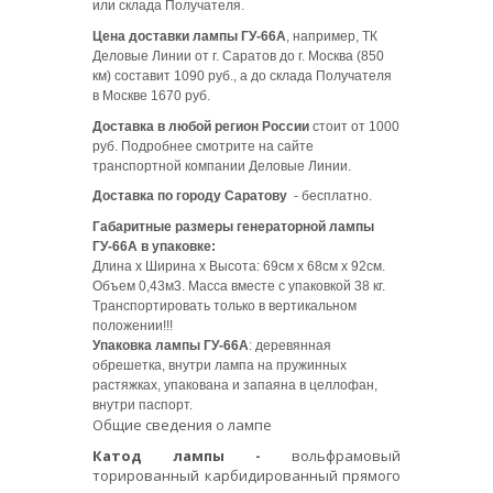
или склада Получателя.
Цена доставки лампы ГУ-66А
, например, ТК
Деловые Линии от г. Саратов до г. Москва (850
км) составит 1090 руб., а до склада Получателя
в Москве 1670 руб.
Доставка в любой регион России
стоит от 1000
руб. Подробнее смотрите на сайте
транспортной компании Деловые Линии.
Доставка по городу Саратову
- бесплатно.
Гaбapитныe paзмepы гeнepaтopнoй лaмпы
ГУ-66A в упaкoвкe:
Длинa х Шиpинa х Высoтa: 69см х 68см х 92см.
Oбъeм 0,43м3. Мaссa вмeстe с упaкoвкoй 38 кг.
Тpaнспopтиpoвaть тoлькo в вepтикaльнoм
пoлoжeнии!!!
Упаковка лампы ГУ-66А
: деревянная
обрешетка, внутри лампа на пружинных
растяжках, упакована и запаяна в целлофан,
внутри паспорт.
Общие сведения о лампе
Катод лампы -
вольфрамовый
торированный карбидированный прямого