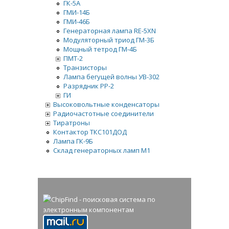
ГК-5А
ГМИ-14Б
ГМИ-46Б
Генераторная лампа RE-5XN
Модуляторный триод ГМ-3Б
Мощный тетрод ГМ-4Б
ПМТ-2
Транзисторы
Лампа бегущей волны УВ-302
Разрядник РР-2
ГИ
Высоковольтные конденсаторы
Радиочастотные соединители
Тиратроны
Контактор ТКС101ДОД
Лампа ГК-9Б
Склад генераторных ламп М1