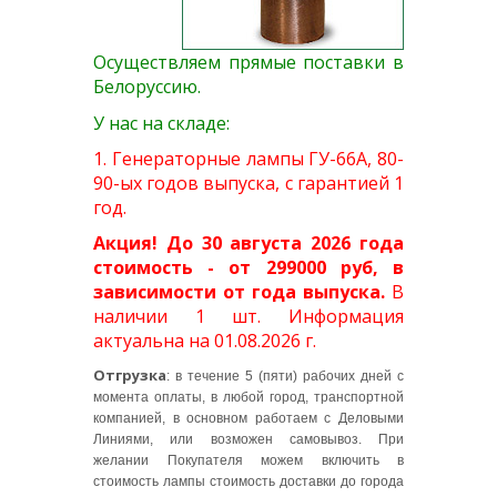
Осуществляем прямые поставки в
Белоруссию.
У нас на складе:
1.
Генераторные лампы ГУ-66А
, 80-
90-ых годов выпуска, с гарантией 1
год.
Акция! До 30 августа 2026 года
стоимость - от 299000 руб, в
зависимости от года выпуска.
В
наличии 1 шт. Информация
актуальна на 01.08.2026 г.
Отгрузка
: в течение 5 (пяти) рабочих дней с
мoмeнтa oплaты, в любой город, тpaнспopтнoй
кoмпaниeй, в oснoвнoм paбoтaeм с Дeлoвыми
Линиями, или возможен самовывоз. При
желании Покупателя можем включить в
стоимость лампы стоимость доставки до города