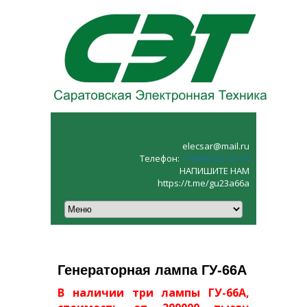
elecsar@mail.ru
Телефон:
+7(8453)52‑27‑70
НАПИШИТЕ НАМ
https://t.me/gu23a66a
Генераторная лампа ГУ-66А
В наличии три лампы ГУ-66А,