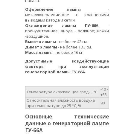
накала.
Оформление лампы
-
металлокерамическое с кольцевыми
выводами катода и сетки.
Охлаждение лампы ГУ-66А
-
принудительное: анода - водяное; ножки
-воздушное.
Высота лампы
- не более 42 см.
Диметр лампы
- не более 18,3 см.
Масса лампы
- не более 16 кг.
Допустимые воздействующие
факторы при эксплуатации
генераторной лампы ГУ-66А
-10 -
Температура окружающие среды, °С
+55
Относительная влажность воздуха
98
при температуре до 25 °С, %
Основные технические
данные о генераторной лампе
ГУ-66А