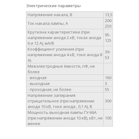
Электрические параметры
Напряжение накала, В
13,5
200-
Ток накала лампы, А
250
Крутизна характеристики (при
95-
напряжении анода 2 кВ, токах анода
125
6 и 12 А), мА/В
Коэффициент усиления (при
39-
напряжении анода 4 кВ, токе анода 8
53
А)
Межэлектродные ёмкости, пФ, не
более
- входная
160
- выходная
3
- проходная, не более
55
Напряжение запирания
отрицательное (при напряжении
300
анода 10 кВ, токе анода , 0,1 А), В
Мощность выходная лампы ГУ-66А
(при напряжении анода 10 кВ), кВт, не
100
менее