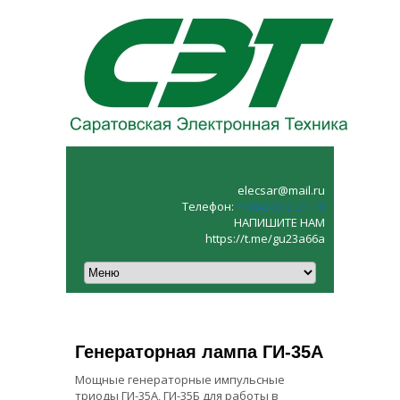
elecsar@mail.ru
Телефон:
+7(8453)52‑27‑70
НАПИШИТЕ НАМ
https://t.me/gu23a66a
Генераторная лампа ГИ-35А
Мощные генераторные импульсные
триоды ГИ-35А, ГИ-35Б для работы в