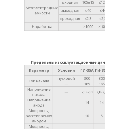
входная
105±15
≤120
Межэлектродные
выходная
≤40
≤44
пФ
емкости
проходная
≤2,3
≤2,3
Наработка
—
≥1000
≥1000
ч
Предельные эксплуатационные данные
Ед.
Параметр
Условия
ГИ-35А
ГИ-35Б
изм.
пусковой
300
300
Ток накала
А
—
165
165
Напряжение
—
7,0-7,8
7,0-7,8
В
накала
Напряжение
—
14
14
кВ
анода
Мощность,
рассеиваемая
—
10
5
кВт
анодом
Мощность,