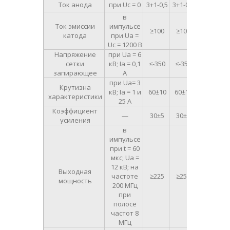
Ток анода
при U
c
= 0
3
+1
-0,5
3
+1
-0,5
А
в
Ток эмиссии
импульсе
≥100
≥100
А
катода
при U
a
=
U
c
= 1200 В
Напряжение
при U
a
= 6
сетки
кВ; I
a
= 0,1
≤-350
≤-350
В
запирающее
А
при U
a
= 3
Крутизна
кВ; I
a
= 1 и
60±10
60±10
мА/В
характеристики
25 А
Коэффициент
—
30±5
30±5
—
усиления
в
импульсе
при t = 60
мкс; U
a
=
12 кВ; на
Выходная
частоте
≥225
≥250
кВт
мощность
200 МГц
при
полосе
частот 8
МГц