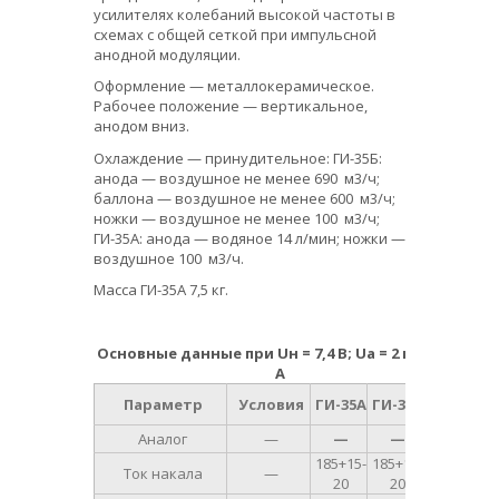
усилителях колебаний высокой частоты в
схемах с общей сеткой при импульсной
анодной модуляции.
Оформление — металлокерамическое.
Рабочее положение — вертикальное,
анодом вниз.
Охлаждение — принудительное: ГИ-35Б:
анода — воздушное не менее 690 м
3
/ч;
баллона — воздушное не менее 600 м
3
/ч;
ножки — воздушное не менее 100 м
3
/ч;
ГИ-35А: анода — водяное 14 л/мин; ножки —
воздушное 100 м
3
/ч.
Масса ГИ-35А 7,5 кг.
Основные данные при U
н
= 7,4 В; U
a
= 2 кВ; I
a
= 1
А
Ед.
Параметр
Условия
ГИ-35А
ГИ-35Б
изм.
Аналог
—
—
—
—
185
+15
-
185
+15
-
Ток накала
—
А
20
20