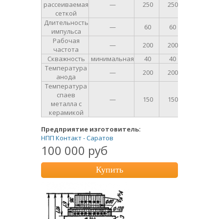
рассеиваемая
—
250
250
Вт
сеткой
Длительность
—
60
60
мкс
импульса
Рабочая
—
200
200
МГц
частота
Скважность
минимальная
40
40
—
Температура
—
200
200
°С
анода
Температура
спаев
—
150
150
°С
металла с
керамикой
Предприятие изготовитель:
НПП Контакт - Саратов
100 000 руб
Купить