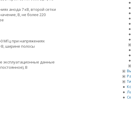
иях анода 7 кВ, второй сетки
значение, В, не более 220
ее
50 МГц при напряжениях
0 В, ширине полосы
е эксплуатационные данные
постоянное), В
В
Р
Т
К
Л
С