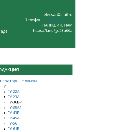
elecsar@mail.ru
Телефон:
+7(8453)52‑27‑70
НАПИШИТЕ НАМ
https://t.me/gu23a66a
ладе
ОДУКЦИЯ
енераторные лампы
ГУ
ГУ-22А
ГУ-23А
ГУ-36Б-1
ГУ-39А1
ГУ-43Б
ГУ-45А
ГУ-56
ГУ-61Б