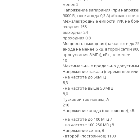
менее 5
Напряжение запирания (при напряжен
9000 В, токе анода 0,3 А) абсолютное 
Межэлектродные ёмкости, пФ, не бол
входная 155
выходная 24
проходная 0,8
Мощность выходная (на частоте до 2
анода не менее 6 кВ, второй сетки 90
пропускания 8 МГц), кВт, не менее
10
Максимальные предельно допустимы
Напряжение накала (переменное или 
- на частоте до 50МГц
8,3
- на частоте выше 50 МГц
8,0
Пусковой ток накала, А
210
Напряжение анода (постоянное), кВ:
- на частоте до 100 МГц 7
- на частоте 100-250 МГц 8
Напряжение сетки, В
- второй (постоянное) 1100