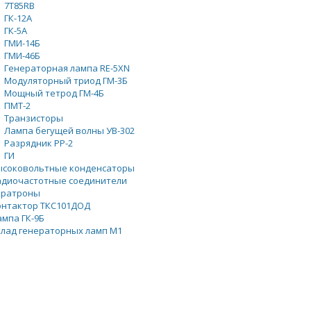
7Т85RB
ГК-12А
ГК-5А
ГМИ-14Б
ГМИ-46Б
Генераторная лампа RE-5XN
Модуляторный триод ГМ-3Б
Мощный тетрод ГМ-4Б
ПМТ-2
Транзисторы
Лампа бегущей волны УВ-302
Разрядник РР-2
ГИ
ысоковольтные конденсаторы
адиочастотные соединители
иратроны
онтактор ТКС101ДОД
ампа ГК-9Б
клад генераторных ламп М1