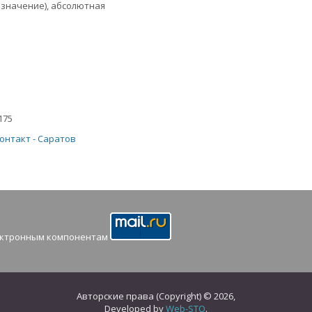
 значение), абсолютная
175
онтакт - Саратов
Авторские права (Copyright) © 2026,
Developed by
Web-STO
.