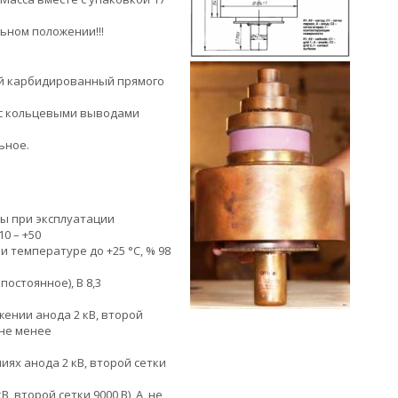
ьном положении!!!
й карбидированный прямого
 с кольцевыми выводами
ьное.
ы при эксплуатации
0 – +50
 температуре до +25 °C, % 98
остоянное), В 8,3
ении анода 2 кВ, второй
, не менее
ях анода 2 кВ, второй сетки
, второй сетки 9000 В), А, не