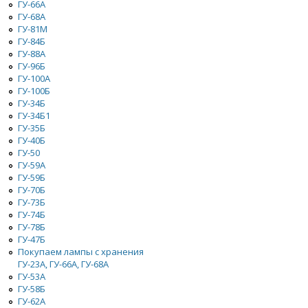
ГУ-66A
ГУ-68А
ГУ-81М
ГУ-84Б
ГУ-88А
ГУ-96Б
ГУ-100А
ГУ-100Б
ГУ-34Б
ГУ-34Б1
ГУ-35Б
ГУ-40Б
ГУ-50
ГУ-59А
ГУ-59Б
ГУ-70Б
ГУ-73Б
ГУ-74Б
ГУ-78Б
ГУ-47Б
Покупаем лампы с хранения
ГУ-23А, ГУ-66А, ГУ-68А
ГУ-53А
ГУ-58Б
ГУ-62А