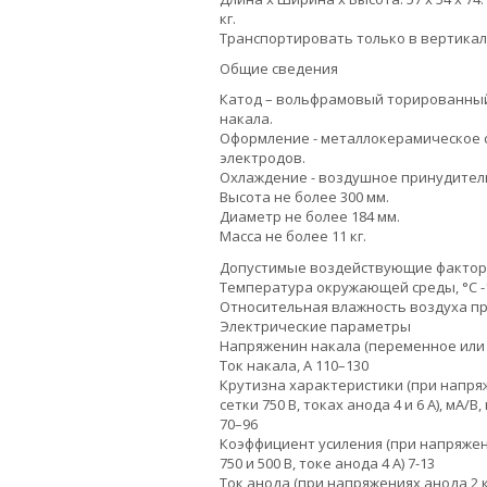
кг.
Транспортировать только в вертикал
Общие сведения
Катод – вольфрамовый торированны
накала.
Оформление - металлокерамическое
электродов.
Охлаждение - воздушное принудител
Высота не более 300 мм.
Диаметр не более 184 мм.
Масса не более 11 кг.
Допустимые воздействующие фактор
Температура окружающей среды, °C -1
Относительная влажность воздуха при
Электрические параметры
Напряженин накала (переменное или п
Ток накала, А 110–130
Крутизна характеристики (при напряж
сетки 750 В, токах анода 4 и 6 А), мА/В
70–96
Коэффициент усиления (при напряжени
750 и 500 В, токе анода 4 А) 7-13
Ток анода (при напряжениях анода 2 кВ