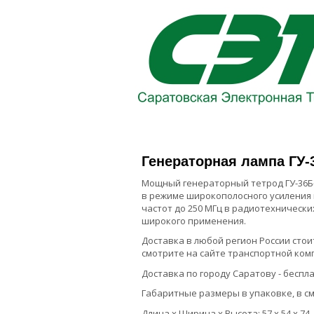
Генераторная лампа ГУ-
Мощный генераторный тетрод ГУ-36Б
в режиме широкополосного усиления
частот до 250 МГц в радиотехническ
широкого применения.
Доставка в любой регион России стои
смотрите на сайте транспортной ком
Доставка по городу Саратову - беспла
Габаритные размеры в упаковке, в см
Длина х Ширина х Высота: 57 х 54 х 74