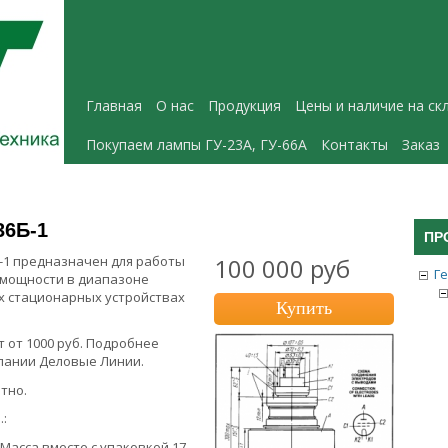
Главная
О нас
Продукция
Цены и наличие на ск
Покупаем лампы ГУ-23А, ГУ-66А
Контакты
Заказ
36Б-1
ПР
-1 предназначен для работы
100 000 руб
Г
 мощности в диапазоне
их стационарных устройствах
Купить
т от 1000 руб. Подробнее
пании Деловые Линии.
тно.
.:
. Масса вместе с упаковкой 17