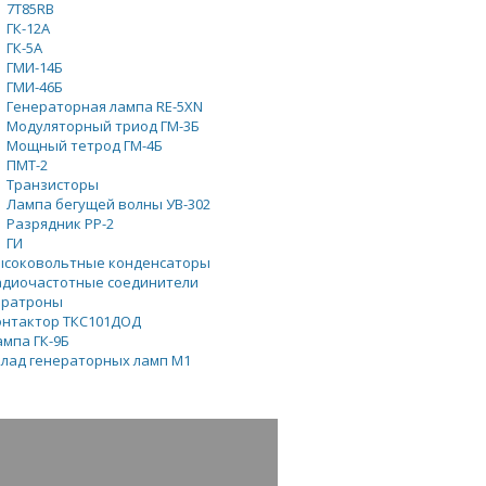
7Т85RB
ГК-12А
ГК-5А
ГМИ-14Б
ГМИ-46Б
Генераторная лампа RE-5XN
Модуляторный триод ГМ-3Б
Мощный тетрод ГМ-4Б
ПМТ-2
Транзисторы
Лампа бегущей волны УВ-302
Разрядник РР-2
ГИ
ысоковольтные конденсаторы
адиочастотные соединители
иратроны
онтактор ТКС101ДОД
ампа ГК-9Б
клад генераторных ламп М1