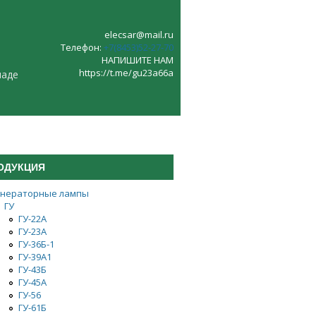
elecsar@mail.ru
Телефон:
+7(8453)52‑27‑70
НАПИШИТЕ НАМ
https://t.me/gu23a66a
ладе
ОДУКЦИЯ
енераторные лампы
ГУ
ГУ-22А
ГУ-23А
ГУ-36Б-1
ГУ-39А1
ГУ-43Б
ГУ-45А
ГУ-56
ГУ-61Б