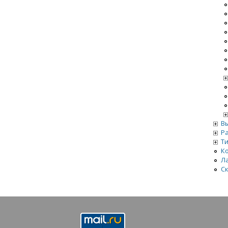
В
Р
Т
К
Л
С