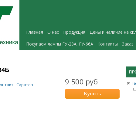
Главная
О нас
Продукция
Цены и наличие на ск
Покупаем лампы ГУ-23А, ГУ-66А
Контакты
Заказ
34Б
ПР
9 500 руб
Г
онтакт - Саратов
Купить