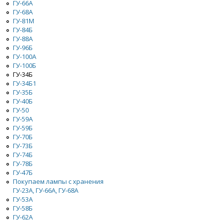
ГУ-66A
ГУ-68А
ГУ-81М
ГУ-84Б
ГУ-88А
ГУ-96Б
ГУ-100А
ГУ-100Б
ГУ-34Б
ГУ-34Б1
ГУ-35Б
ГУ-40Б
ГУ-50
ГУ-59А
ГУ-59Б
ГУ-70Б
ГУ-73Б
ГУ-74Б
ГУ-78Б
ГУ-47Б
Покупаем лампы с хранения
ГУ-23А, ГУ-66А, ГУ-68А
ГУ-53А
ГУ-58Б
ГУ-62А